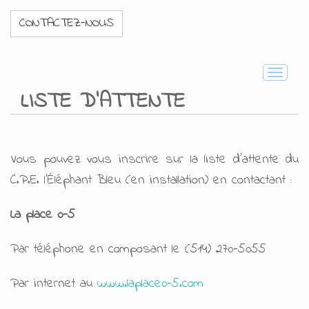
CONTACTEZ-NOUS
Toggle
navigati
LISTE D’ATTENTE
Vous pouvez vous inscrire sur la liste d’attente du
C.P.E. l’Éléphant Bleu (en installation) en contactant :
La place 0-5
Par téléphone en composant le (514) 270-5055
Par internet au
www.laplace0-5.com