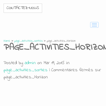
CONTACTEZ-NOUS
Toggle
navigati
Home
»
page_activities_sorties
»
page_activities_Horizon
PAGE_ACTIVITIES_HORIZO
Posted by
admin
on Mar 19, 2015 in
page_activities_sorties
|
Commentaires fermés
sur
page_activities_Horizon