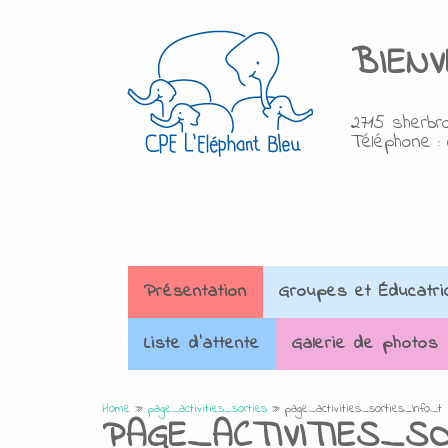
BIEN
2715 sherbro
Téléphone : 
Présentation
Groupes et Éducatri
Liste d'attente
Galerie de photos
Home
»
page_activities_sorties
»
page_activities_sorties_Info_t
PAGE_ACTIVITIES_S