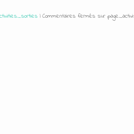
tivities_sorties
|
Commentaires fermés
sur page_activi