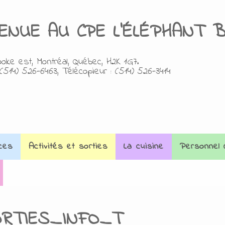
VENUE AU
C
PE L'ÉLÉPHANT 
oke est, Montréal, Québec, H2K 1G7.
(514) 526-6463, Télécopieur : (514) 526-3414
ces
Activités et sorties
La cuisine
Personnel 
ORTIES_INFO_T