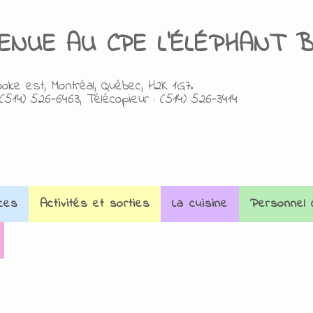
VENUE AU
C
PE L'ÉLÉPHANT 
oke est, Montréal, Québec, H2K 1G7.
(514) 526-6463, Télécopieur : (514) 526-3414
ces
Activités et sorties
La cuisine
Personnel 