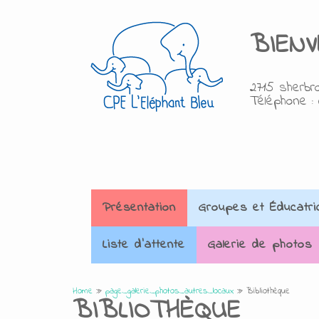
BIEN
2715 sherbro
Téléphone : 
Présentation
Groupes et Éducatri
Liste d'attente
Galerie de photos
Home
»
page_galerie_photos_autres_locaux
»
Bibliothèque
BIBLIOTHÈQUE