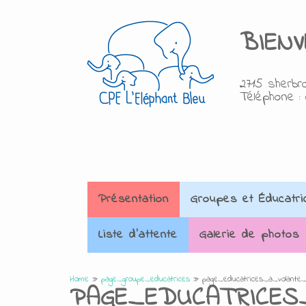
BIEN
2715 sherbro
Téléphone : 
Présentation
Groupes et Éducatri
Liste d'attente
Galerie de photos
Home
»
page_groupe_educatrices
»
page_educatrices_a_volante
PAGE_EDUCATRICES