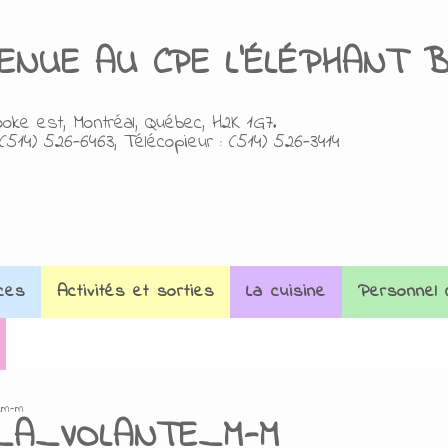
VENUE AU
C
PE L'ÉLÉPHANT 
oke est, Montréal, Québec, H2K 1G7.
(514) 526-6463, Télécopieur : (514) 526-3414
ces
Activités et sorties
La cuisine
Personnel 
_m-m
_A_VOLANTE_M-M