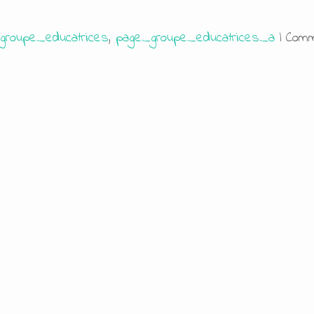
groupe_educatrices
,
page_groupe_educatrices_a
|
Comm