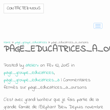
CONTACTEZ-NOUS
Toggle
navigati
Home
»
page_groupe_educatrices
»
page_educatrices_a_oursons
PAGE_EDUCATRICES_A_
Posted by
atelierv
on Fév 12, 2015 in
page_groupe_educatrices
,
page_groupe_educatrices_a
|
Commentaires
fermés
sur page_educatrices_a_oursons
C’est avec grand bonheur que je fais partie de la
grande famille de l’Éléphant Bleu. Depuis novembre